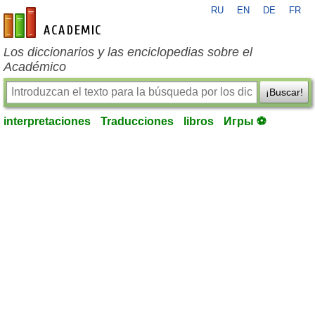
RU
EN
DE
FR
es-academic.com
Los diccionarios y las enciclopedias sobre el
Académico
¡Buscar!
interpretaciones
Traducciones
libros
Игры ⚽