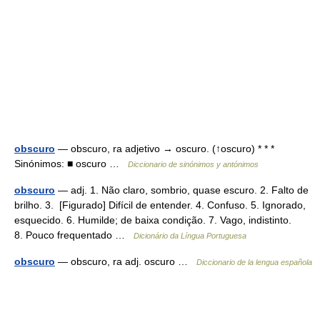
obscuro
— obscuro, ra adjetivo → oscuro. (↑oscuro) * * *
Sinónimos: ■ oscuro …
Diccionario de sinónimos y antónimos
obscuro
— adj. 1. Não claro, sombrio, quase escuro. 2. Falto de
brilho. 3. [Figurado] Difícil de entender. 4. Confuso. 5. Ignorado,
esquecido. 6. Humilde; de baixa condição. 7. Vago, indistinto.
8. Pouco frequentado …
Dicionário da Língua Portuguesa
obscuro
— obscuro, ra adj. oscuro …
Diccionario de la lengua española