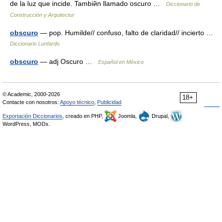
de la luz que incide. Tambiйn llamado oscuro …
Diccionario de
Construcción y Arquitectur
obscuro
— pop. Humilde// confuso, falto de claridad// incierto …
Diccionario Lunfardo
obscuro
— adj Oscuro …
Español en México
© Academic, 2000-2026
18+
Contacte con nosotros:
Apoyo técnico
,
Publicidad
Exportación Diccionarios
, creado en PHP,
Joomla,
Drupal,
WordPress, MODx.