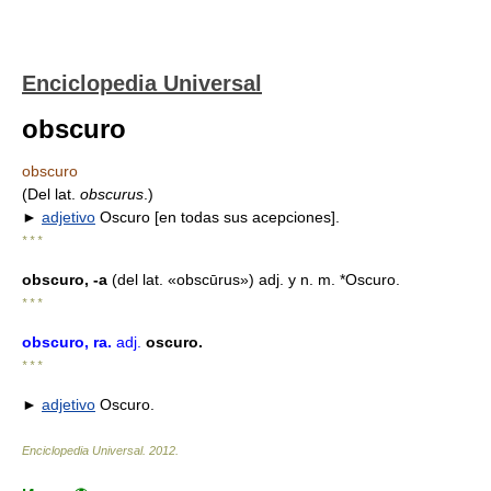
Enciclopedia Universal
obscuro
obscuro
(Del lat.
obscurus
.)
►
adjetivo
Oscuro [en todas sus acepciones].
* * *
obscuro, -a
(del lat. «obscūrus») adj. y n. m. *Oscuro.
* * *
obscuro
, ra
.
adj.
oscuro.
* * *
►
adjetivo
Oscuro.
Enciclopedia Universal
.
2012
.