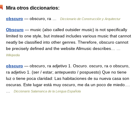
Mira otros diccionarios:
obscuro
— obscuro, ra …
Diccionario de Construcción y Arquitectur
Obscuro
— music (also called outsider music) is not specifically
limited to one style, but instead includes various music that cannot
neatly be classified into other genres. Therefore, obscuro cannot
be precisely defined and the website Allmusic describes… …
Wikipedia
obscuro
— obscuro, ra adjetivo 1. Oscuro. oscuro, ra o obscuro,
ra adjetivo 1. (ser / estar; antepuesto / pospuesto) Que no tiene
luz o tiene poca claridad: Las habitaciones de su nueva casa son
oscuras. Este lugar está muy oscuro, me da un poco de miedo.…
…
Diccionario Salamanca de la Lengua Española