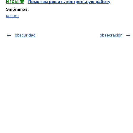
Игры ⚽
Поможем решить контрольную работу
Sinónimos
:
oscuro
obscuridad
obsecración