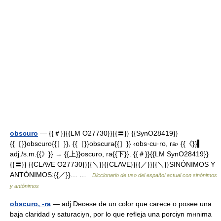
obscuro
— {{＃}}{{LM O27730}}{{〓}} {{SynO28419}}
{{［}}obscuro{{］}}, {{［}}obscura{{］}} ‹obs·cu·ro, ra› {{《}}▍
adj./s.m.{{》}} → {{上}}oscuro, ra{{下}}. {{＃}}{{LM SynO28419}}
{{〓}} {{CLAVE O27730}}{{＼}}{{CLAVE}}{{／}}{{＼}}SINÓNIMOS Y
ANTÓNIMOS:{{／}}… …
Diccionario de uso del español actual con sinónimos
y antónimos
obscuro, -ra
— adj Dнcese de un color que carece o posee una
baja claridad y saturaciуn, por lo que refleja una porciуn mнnima